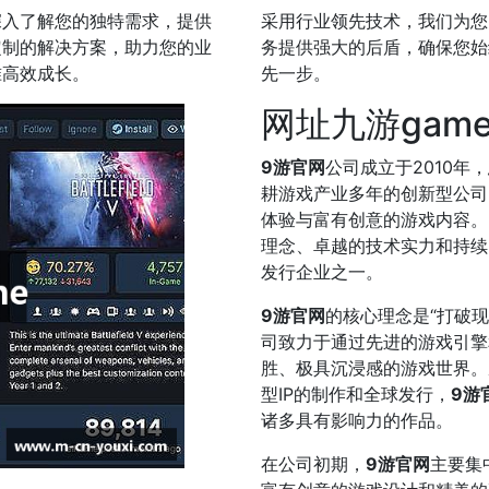
玩家能够体验到其游戏作品的
作，将其作品推向全球市场。
设立了多个分支机构，进一步
在未来的发展中，
9游官网
将
步加强技术研发投入，探索更
块链等，以提供更加丰富、多
设，逐步打造自己的全球知名
凭借其在游戏设计、技术创新
国游戏行业的重要代表之一，
望未来，
9游官网
将继续以玩
方向发展。
关于我们
服务方向
Our Service