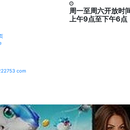
88@j9.com
周一至周六开放时
上午9点至下午6点
页
e
22753 com
！”